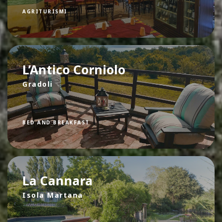
AGRITURISMI
L’Antico Corniolo
Gradoli
BED AND BREAKFAST
La Cannara
Isola Martana