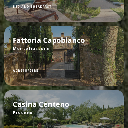
BED AND BREAKFAST
Fattoria Capobianco
Montefiascone
AGRITURISMI
Casina Centeno
Proceno