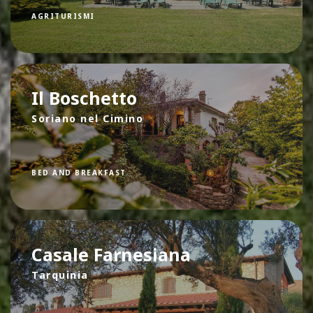
AGRITURISMI
Il Boschetto
Soriano nel Cimino
BED AND BREAKFAST
Casale Farnesiana
Tarquinia