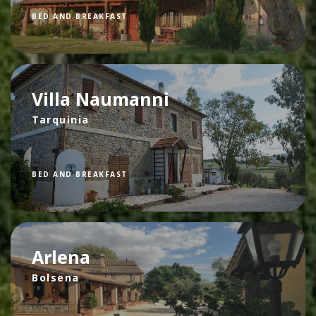
BED AND BREAKFAST
Villa Naumanni
Tarquinia
BED AND BREAKFAST
Arlena
Bolsena