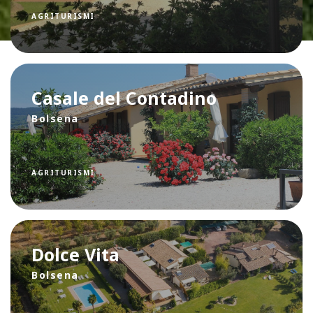
AGRITURISMI
Casale del Contadino
Bolsena
AGRITURISMI
Dolce Vita
Bolsena