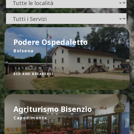
Podere Ospedaletto
Bolsena
BED AND BREAKFAST
Agriturismo Bisenzio
Capodimonte