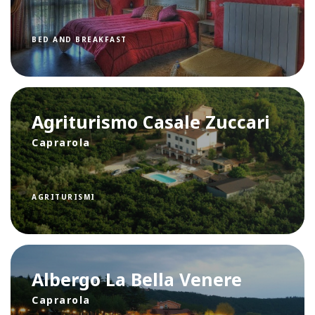
BED AND BREAKFAST
Agriturismo Casale Zuccari
Caprarola
AGRITURISMI
Albergo La Bella Venere
Caprarola