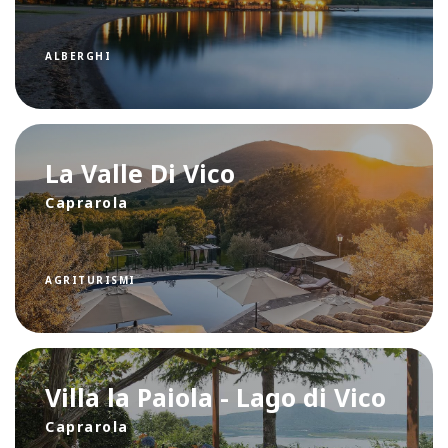
ALBERGHI
La Valle Di Vico
Caprarola
AGRITURISMI
Villa la Paiola - Lago di Vico
Caprarola