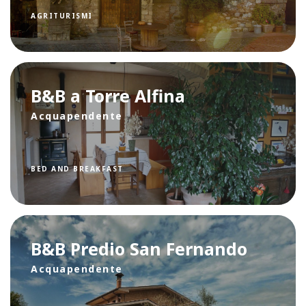
AGRITURISMI
B&B a Torre Alfina
Acquapendente
BED AND BREAKFAST
B&B Predio San Fernando
Acquapendente