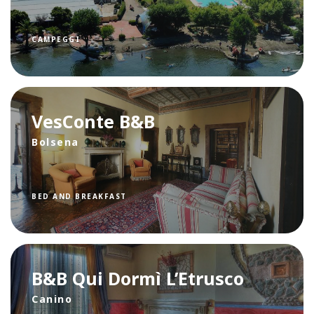
CAMPEGGI
VesConte B&B
Bolsena
BED AND BREAKFAST
B&B Qui Dormì L’Etrusco
Canino