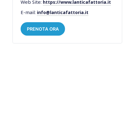
Web Site:
https://www.lanticafattoria.it
E-mail:
info@lanticafattoria.it
PRENOTA ORA
FALLO CONOSCERE AI TUOI
AMICI
ARTICOLO PRECEDENTE
B&B La Rocca