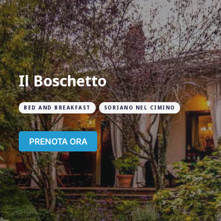
Il Boschetto
BED AND BREAKFAST
SORIANO NEL CIMINO
PRENOTA ORA