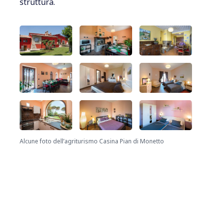
struttura.
Alcune foto dell’agriturismo Casina Pian di Monetto