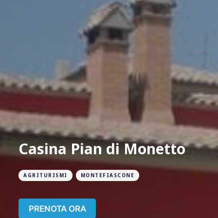
Casina Pian di Monetto
AGRITURISMI
MONTEFIASCONE
PRENOTA ORA