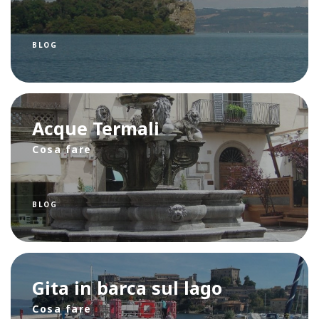
BLOG
Acque Termali
Cosa fare
BLOG
Gita in barca sul lago
Cosa fare