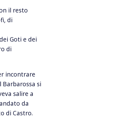
on il resto
i, di
dei Goti e dei
ro di
er incontrare
l Barbarossa si
veva salire a
mandato da
o di Castro.