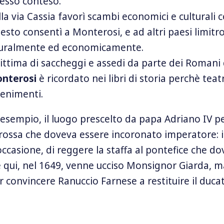
pesso conteso.
la via Cassia favorì scambi economici e culturali c
uesto consentì a Monterosi, e ad altri paesi limitrof
lturalmente ed economicamente.
 vittima di saccheggi e assedi da parte dei Romani 
nterosi
è ricordato nei libri di storia perchè teat
enimenti.
 esempio, il luogo prescelto da papa Adriano IV p
ossa che doveva essere incoronato imperatore: i
l’occasione, di reggere la staffa al pontefice che do
e qui, nel 1649, venne ucciso Monsignor Giarda, 
 convincere Ranuccio Farnese a restituire il ducat