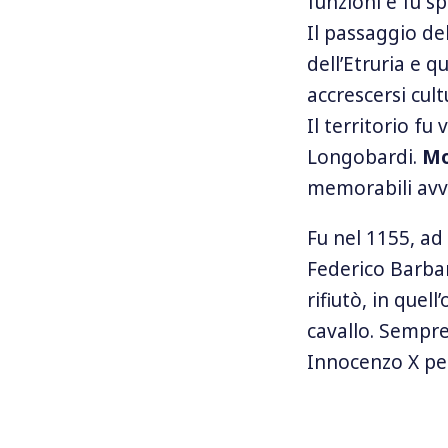
funzioni e fu s
Il passaggio del
dell’Etruria e q
accrescersi cu
Il territorio fu
Longobardi.
Mo
memorabili avv
Fu nel 1155, ad
Federico Barbar
rifiutò, in quel
cavallo. Sempr
Innocenzo X per