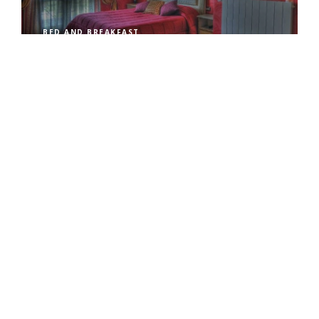
BED AND BREAKFAST
FALLO CONOSCERE AI TUOI
AMICI
ARTICOLO PRECEDENTE
Canepina
PROSSIMO ARTICOLO
Capodimonte