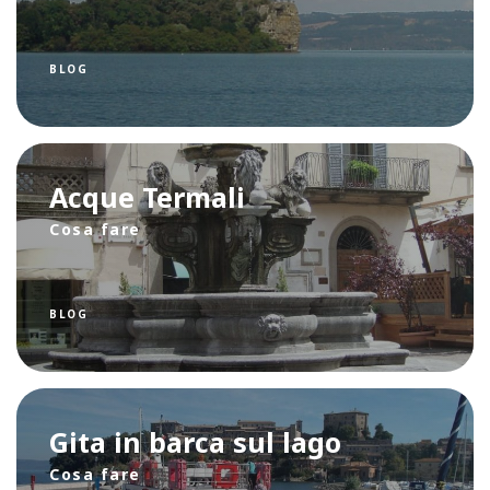
BLOG
Acque Termali
Cosa fare
BLOG
Gita in barca sul lago
Cosa fare